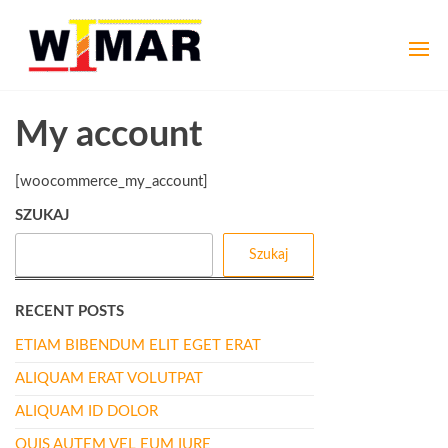
Przejdź
wimar-
Złom,
do
kasowanie
treści
ozdowscy.pl
pojazdów,
opał
My account
[woocommerce_my_account]
SZUKAJ
Szukaj
RECENT POSTS
ETIAM BIBENDUM ELIT EGET ERAT
ALIQUAM ERAT VOLUTPAT
ALIQUAM ID DOLOR
QUIS AUTEM VEL EUM IURE