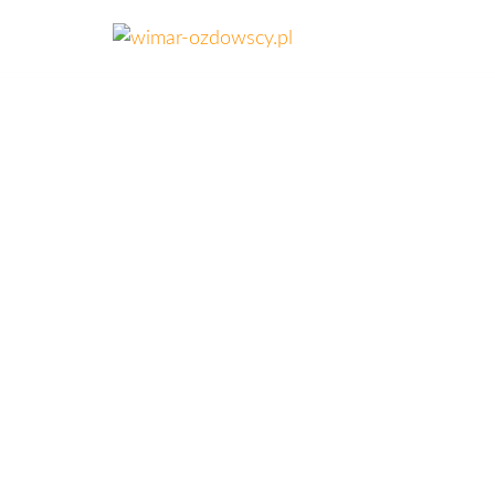
wimar-
Złom,
kasowanie
ozdowscy.pl
pojazdów,
opał