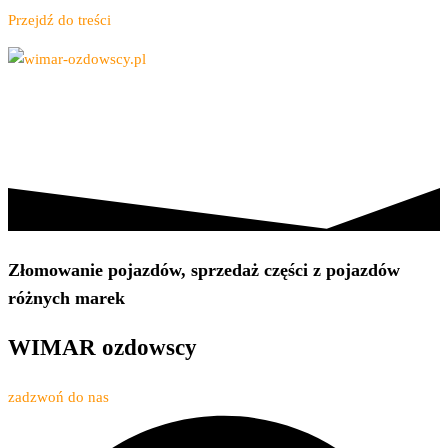
Przejdź do treści
Złom, kasowanie pojazdów, opał
wimar-ozdowscy.pl
OFERTA
O NAS
KONTAKT
Złomowanie pojazdów, sprzedaż części z pojazdów
różnych marek
WIMAR
ozdowscy
zadzwoń do nas