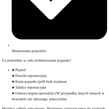
Złomowanie pojazdów
Co potrzebne w celu zezłomowania pojazdu?
►Pojazd
►Dowód rejestracyjny
►Karta pojazdu (jeśli była wydana)
►Tablice rejestracyjne
►Umowa kupna-sprzedaży (W przypadku innych danych w
dowodzie niż obecnego własciciela)
Możliwy odbiór auto-lawetą. Wydajemy zaświadczenia do wydziału