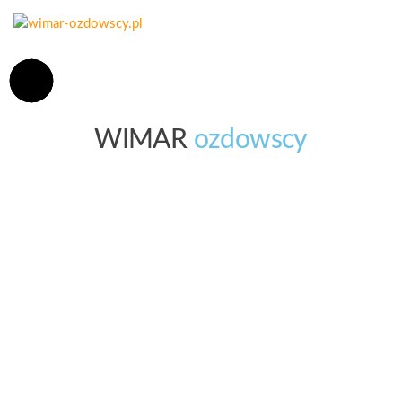
wimar-
Złom,
kasowanie
ozdowscy.pl
pojazdów,
opał
WIMAR
ozdowscy