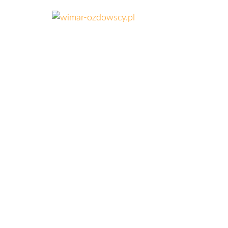
wimar-
Złom,
kasowanie
ozdowscy.pl
pojazdów,
opał