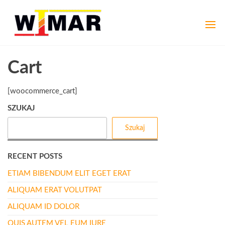
Przejdź
wimar-
Złom,
do
kasowanie
treści
ozdowscy.pl
pojazdów,
opał
Cart
[woocommerce_cart]
SZUKAJ
Szukaj
RECENT POSTS
ETIAM BIBENDUM ELIT EGET ERAT
ALIQUAM ERAT VOLUTPAT
ALIQUAM ID DOLOR
QUIS AUTEM VEL EUM IURE