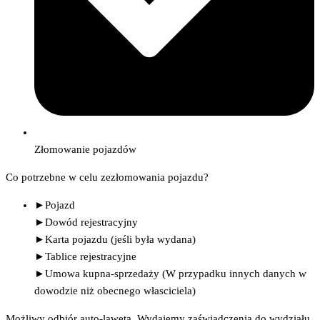
Złomowanie pojazdów
Co potrzebne w celu zezłomowania pojazdu?
►Pojazd
►Dowód rejestracyjny
►Karta pojazdu (jeśli była wydana)
►Tablice rejestracyjne
►Umowa kupna-sprzedaży (W przypadku innych danych w
dowodzie niż obecnego własciciela)
Możliwy odbiór auto-lawetą. Wydajemy zaświadczenia do wydziału