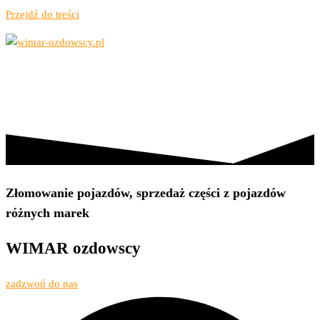
Przejdź do treści
Złom, kasowanie pojazdów, opał
wimar-ozdowscy.pl
OFERTA
O NAS
KONTAKT
Złomowanie pojazdów, sprzedaż części z pojazdów
różnych marek
WIMAR
ozdowscy
zadzwoń do nas