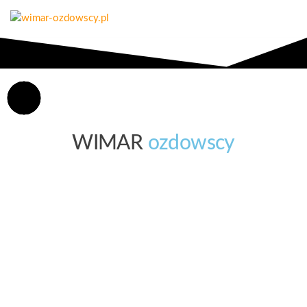
wimar-
Złom,
kasowanie
ozdowscy.pl
pojazdów,
opał
WIMAR
ozdowscy