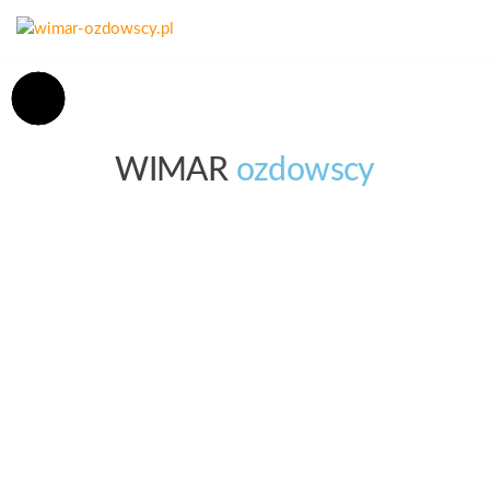
wimar-
Złom,
kasowanie
ozdowscy.pl
pojazdów,
opał
WIMAR
ozdowscy