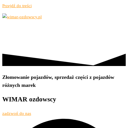
Przejdź do treści
Złom, kasowanie pojazdów, opał
wimar-ozdowscy.pl
OFERTA
O NAS
KONTAKT
Złomowanie pojazdów, sprzedaż części z pojazdów
różnych marek
WIMAR
ozdowscy
zadzwoń do nas