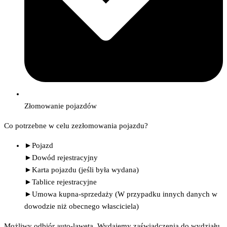
Złomowanie pojazdów
Co potrzebne w celu zezłomowania pojazdu?
►Pojazd
►Dowód rejestracyjny
►Karta pojazdu (jeśli była wydana)
►Tablice rejestracyjne
►Umowa kupna-sprzedaży (W przypadku innych danych w
dowodzie niż obecnego własciciela)
Możliwy odbiór auto-lawetą. Wydajemy zaświadczenia do wydziału